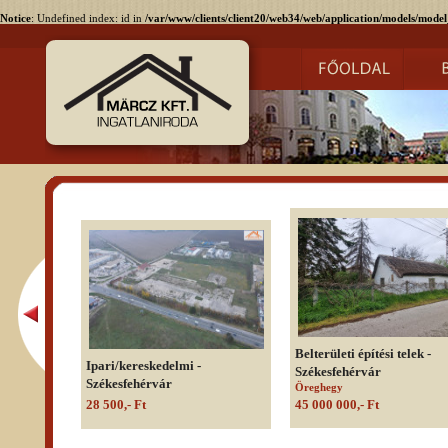
Notice
: Undefined index: id in
/var/www/clients/client20/web34/web/application/models/model
Belterületi építési telek -
Ipari/kereskedelmi -
Székesfehérvár
Székesfehérvár
Öreghegy
28 500,- Ft
45 000 000,- Ft