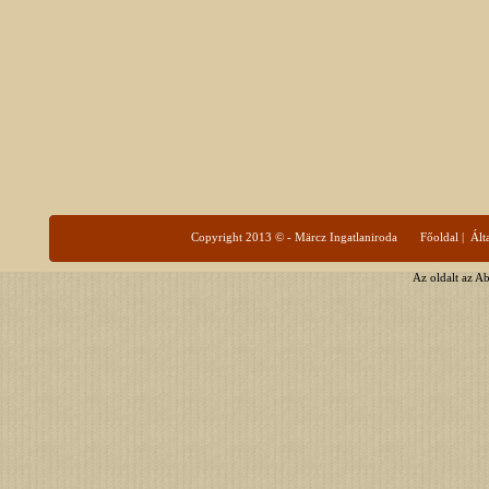
Copyright 2013 © - Märcz Ingatlaniroda
Főoldal
|
Ált
Az oldalt az A