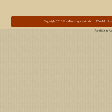
Copyright 2013 © - Märcz Ingatlaniroda
Főoldal
|
Ált
Az oldalt az A