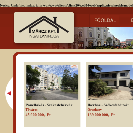
Notice
: Undefined index: id in
/var/www/clients/client20/web34/web/application/models/model
Panellakás - Székesfehérvár
Ikerház - Székesfehérvár
Tóváros
Öreghegy
45 900 000,- Ft
139 000 000,- Ft