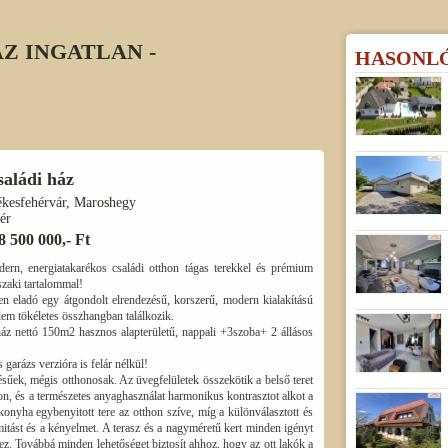
Z INGATLAN -
HASONL
saládi ház
ékesfehérvár, Maroshegy
ér
8 500 000,- Ft
ern, energiatakarékos családi otthon tágas terekkel és prémium
zaki tartalommal!
 eladó egy átgondolt elrendezésű, korszerű, modern kialakítású
elem tökéletes összhangban találkozik.
 ház nettó 150m2 hasznos alapterületű, nappali +3szoba+ 2 állásos
garázs verzióra is felár nélkül!
ésűek, mégis otthonosak. Az üvegfelületek összekötik a belső teret
on, és a természetes anyaghasználat harmonikus kontrasztot alkot a
onyha egybenyitott tere az otthon szíve, míg a különválasztott és
imitást és a kényelmet. A terasz és a nagyméretű kert minden igényt
hez. Továbbá minden lehetőséget biztosít ahhoz, hogy az ott lakók a