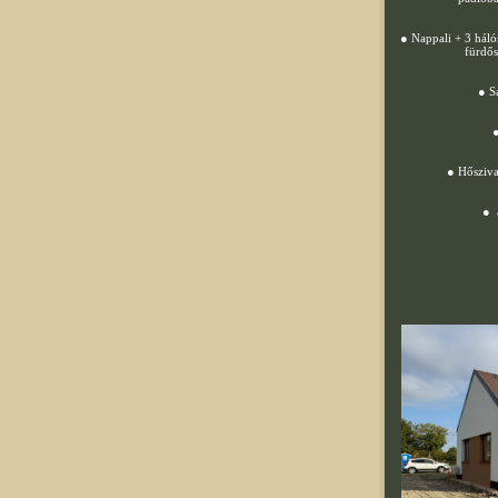
● Nappali + 3 háló
fürdő
● Sa
●
● Hősziva
● a