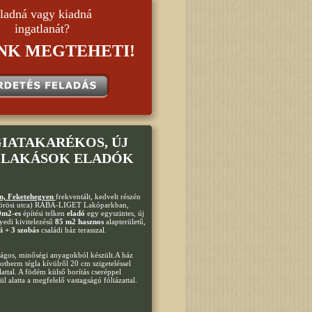
ladná vagy kiadná
ingatlanát?
NK MEGTEHETI!
GIATAKARÉKOS, ÚJ
, LAKÁSOK ELADÓK
n, Feketehegyen
frekventált, kedvelt részén
örösi utca) RÁBA-LIGET Lakóparkban,
0m2-es
építési telken
eladó
egy egyszintes, új
gyedi kivitelezésű
85 m2 hasznos
alapterületű,
i + 3 szobás
családi ház terasszal.
ilágos, minőségi anyagokból készült.A ház
otherm tégla kívülről 20 cm szigeteléssel
ttal. A födém külső borítás cseréppel
alatta a megfelelő vastagságú fóliázattal.