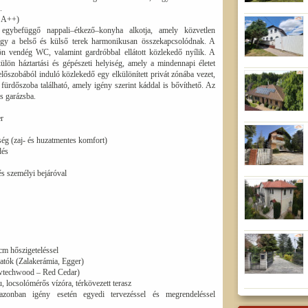
.
z A++)
 egybefüggő nappali–étkező–konyha alkotja, amely közvetlen
, így a belső és külső terek harmonikusan összekapcsolódnak. A
ön vendég WC, valamint gardróbbal ellátott közlekedő nyílik. A
lön háztartási és gépészeti helyiség, amely a mindennapi életet
lőszobából induló közlekedő egy elkülönített privát zónába vezet,
fürdőszoba található, amely igény szerint káddal is bővíthető. Az
os garázsba.
er
ség (zaj- és huzatmentes komfort)
dés
és személyi bejáróval
 cm hőszigeteléssel
hatók (Zalakerámia, Egger)
wtechwood – Red Cedar)
u, locsolómérős vízóra, térkövezett terasz
zonban igény esetén egyedi tervezéssel és megrendeléssel