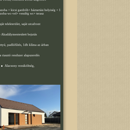
szoba + kicsi gardrób+ háztartási helyiség + 1
szoba-wc-vel+ vendég wc+ terasz
ját telekterület, saját utcafront
 Akadálymentesített bejutás
ttyú, padlófűtés, 1db klíma az árban
 riasztó rendszer alapszerelés
● Alacsony rezsiköltség,