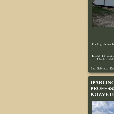
For English detail
További kérdésekre
kérdésre telef
Leiti Gabriella - 
IPARI I
PROFESS
KÖZVETÍ