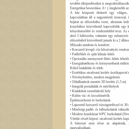
további elképzeléseiket is megvalósíthassák
Energetikai besorolása: A+ ( megközelíti a
A ház központi életterét egy világos,
kapcsolatban áll a nagyméretű terasszal
bejárat az előszobába vezet, ahonnan kül
konyhához közvetlenül kapcsolódik egy kü
kényelmesebbé és rendezettebbé teszi. Az e
ahol 3 hálószoba, valamint egy zuhanyzós 
előszobából közvetlenül jutunk ki a 2 állás
Műszaki tartalom és komfort:
• Korszerű levegő–víz hőszivattyús rendsz
• Padlófűtés és split klímás hűtés
• Opcionális mennyezeti fűtés–hűtés lehető
• Energiahatékony és környezetbarát műkö
Külső kialakítás és telek:
• Esztétikus utcafronti kerítés úszókapuval 
• Növénybetétes, modern megjelenés
• Oldalhatárok mentén 3D kerítés (1,5 m)
• Integrált postaládák és mérőhelyek
• Kialakított szeméttároló hely
• Külön víz- és locsolómérők
Épületszerkezet és burkolatok:
• Lapostető korszerű vízszigeteléssel és 30
• Minőségi padló- és falburkolatok választ
• Modern homlokzat WPC burkolattal (Ne
Vételár részét képezi: utcafronti kerítés kap
A bútorzat nem része az alapárnak, a
megvalósítható.