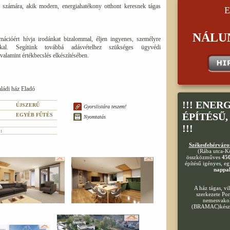
k számára, akik modern, energiahatékony otthont keresnek tágas
E
NÁLU
rmációért hívja irodánkat bizalommal, éljen ingyenes, személyre
unkkal. Segítünk továbbá adásvételhez szükséges ügyvédi
valamint értékbecslés elkészítésében.
ládi ház Eladó
!!! ENER
ÚJSZERŰ
Gyorslistára teszem!
ÉPÍTÉSŰ
EGYÉB FŰTÉS
Nyomtatás
!!!
:
Székesfehérváro
(Rába utca-K
összközműves
45
építésű igényes, e
nappal
A ház tágas, v
szerkezete Por
nemesvakola
(BRAMAC)készül 