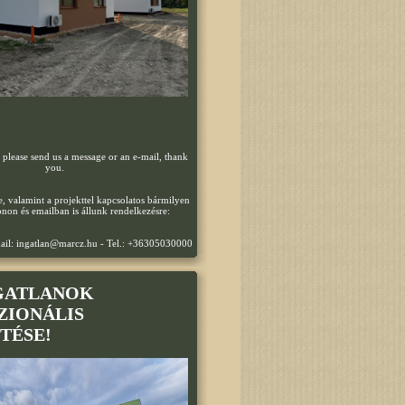
s please send us a message or an e-mail, thank
you.
, valamint a projekttel kapcsolatos bármilyen
onon és emailban is állunk rendelkezésre:
Email: ingatlan@marcz.hu - Tel.: +36305030000
NGATLANOK
ZIONÁLIS
TÉSE!