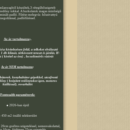
műanyagból készültek,3 rétegűhőszigetelt
tt redőny tokkal. A burkolatok magas minőségű
laminált padló. Fűtése-melegvíz: hőszivattyú
megoldással, padlófűtéssel.
Az ár tartalmazza
:
,
ész kivitelezésen felül, a telkeket elválasztó
, 1 db klímát, térkövezett teraszt és járdát, H-
t ( kivétel az óra) , locsolómérős vízórát
Az ár NEM tartalmazza
:
 bútorok, konyhabútor gépekkel, utcafronti
dőny ( beépített redőnytokot igen, motoros
kiállással), rovarhálót
Fontosabb paraméterek:
● 2026-ban épül
 450 m2 önálló telekterület
 20cm grafitos szigeteléssel, nemesvakolattal,
n 10cm, födémen 25cm szigetelés