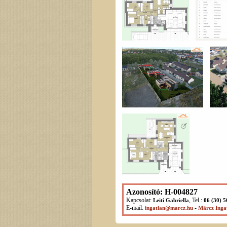
Azonosító: H-004827
Kapcsolat:
, Tel.:
Leiti Gabriella
06 (30) 
E-mail:
-
ingatlan@marcz.hu
Märcz Inga