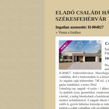
ELADÓ CSALÁDI HÁ
SZÉKESFEHÉRVÁR
Ingatlan azonosító: H-004827
« Vissza a listához
C
Sz
Fej
16
Mod
műs
H-004827. Székesfehérváron- Maroshegyen
családiház, ahol a funkcionalitás és a kény
Az ingatlan saját telekterülete: 748 m2, a
garázs kialakítású, a terasz 20m2.
Lehetőség van, nappali +4 szoba + 1 állásos 
Az épületek tiszta, geometrikus vonalvezet
a kerttel, a meleg faburkolatok a homlokzat
modern architektúrával. A nappali–étkező–k
szülői és gyerek hálózóna biztosítja az int
kielégít a család szabadban való együttlété