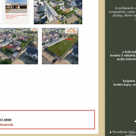
A nyílászárók 
üvegezéssel, rejte
járólap, illetve 
-
a kulcsrak
kerítést 3 oldalról
tarifa bekötés
-
beépített
kerítés kapu, re
503-0000
●
tlaniroda
● Porotherm tégla,
padlóba