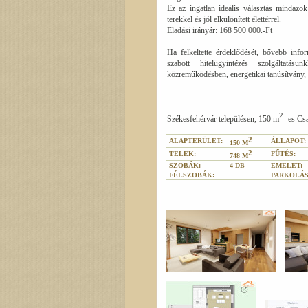
Ez az ingatlan ideális választás mindazo
terekkel és jól elkülönített élettérrel.
Eladási irányár: 168 500 000.-Ft
Ha felkeltette érdeklődését, bővebb info
szabott hitelügyintézés szolgáltatás
közreműködésben, energetikai tanúsítvány, 
2
Székesfehérvár településen, 150 m
-es Csa
2
ALAPTERÜLET:
ÁLLAPOT:
150 M
2
TELEK:
FŰTÉS:
748 M
SZOBÁK:
4 DB
EMELET:
FÉLSZOBÁK:
PARKOLÁS