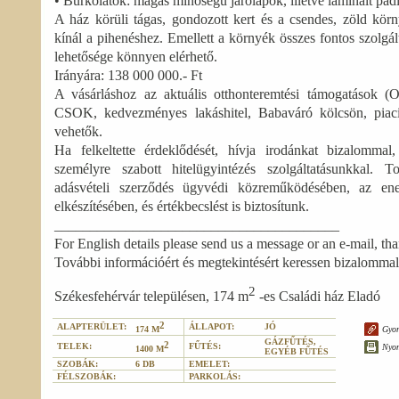
• Burkolatok: magas minőségű járólapok, illetve laminált pad
A ház körüli tágas, gondozott kert és a csendes, zöld körny
kínál a pihenéshez. Emellett a környék összes fontos szolgál
lehetősége könnyen elérhető.
Irányára: 138 000 000.- Ft
A vásárláshoz az aktuális otthonteremtési támogatások (O
CSOK, kedvezményes lakáshitel, Babaváró kölcsön, piaci 
vehetők.
Ha felkeltette érdeklődését, hívja irodánkat bizalommal,
személyre szabott hitelügyintézés szolgáltatásunkkal. 
adásvételi szerződés ügyvédi közreműködésében, az ener
elkészítésében, és értékbecslést is biztosítunk.
________________________________________
For English details please send us a message or an e-mail, th
További információért és megtekintésért keressen bizalommal
2
Székesfehérvár településen, 174 m
-es Családi ház Eladó
2
ALAPTERÜLET:
ÁLLAPOT:
JÓ
Gyor
174 M
GÁZFŰTÉS,
2
TELEK:
FŰTÉS:
Nyo
1400 M
EGYÉB FŰTÉS
SZOBÁK:
6 DB
EMELET:
FÉLSZOBÁK:
PARKOLÁS: