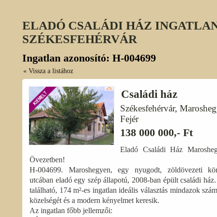
ELADÓ CSALÁDI HÁZ INGATLAN
SZÉKESFEHÉRVÁR
Ingatlan azonosító: H-004699
« Vissza a listához
Családi ház
Székesfehérvár, Maroshe
Fejér
138 000 000,- Ft
Eladó Családi Ház Maroshe
Övezetben!
H-004699. Maroshegyen, egy nyugodt, zöldövezeti kör
utcában eladó egy szép állapotú, 2008-ban épült családi ház
található, 174 m²-es ingatlan ideális választás mindazok szám
közelségét és a modern kényelmet keresik.
Az ingatlan főbb jellemzői: