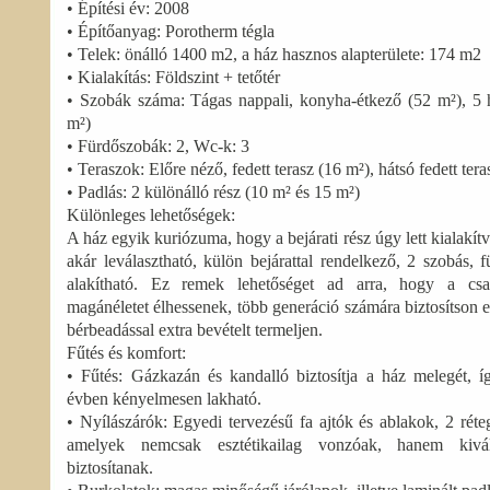
• Építési év: 2008
• Építőanyag: Porotherm tégla
• Telek: önálló 1400 m2, a ház hasznos alapterülete: 174 m2
• Kialakítás: Földszint + tetőtér
• Szobák száma: Tágas nappali, konyha-étkező (52 m²), 5 
m²)
• Fürdőszobák: 2, Wc-k: 3
• Teraszok: Előre néző, fedett terasz (16 m²), hátsó fedett ter
• Padlás: 2 különálló rész (10 m² és 15 m²)
Különleges lehetőségek:
A ház egyik kuriózuma, hogy a bejárati rész úgy lett kialakítv
akár leválasztható, külön bejárattal rendelkező, 2 szobás, 
alakítható. Ez remek lehetőséget ad arra, hogy a csa
magánéletet élhessenek, több generáció számára biztosítson e
bérbeadással extra bevételt termeljen.
Fűtés és komfort:
• Fűtés: Gázkazán és kandalló biztosítja a ház melegét, í
évben kényelmesen lakható.
• Nyílászárók: Egyedi tervezésű fa ajtók és ablakok, 2 réte
amelyek nemcsak esztétikailag vonzóak, hanem kivál
biztosítanak.