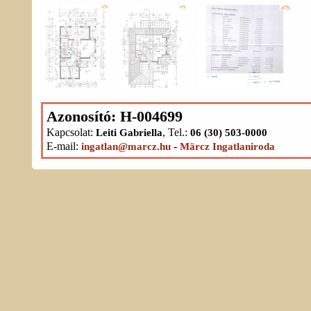
Azonosító: H-004699
Kapcsolat:
, Tel.:
Leiti Gabriella
06 (30) 503-0000
E-mail:
-
ingatlan@marcz.hu
Märcz Ingatlaniroda