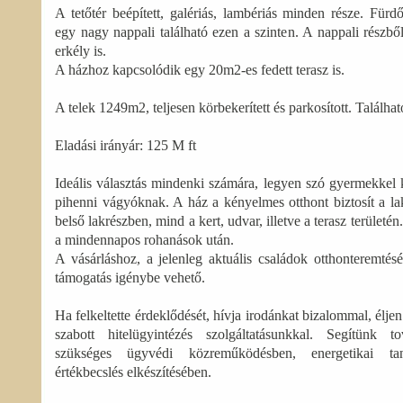
A tetőtér beépített, galériás, lambériás minden része. Fürd
egy nagy nappali található ezen a szinten. A nappali részbő
erkély is.
A házhoz kapcsolódik egy 20m2-es fedett terasz is.
A telek 1249m2, teljesen körbekerített és parkosított. Található 
Eladási irányár: 125 M ft
Ideális választás mindenki számára, legyen szó gyermekkel 
pihenni vágyóknak. A ház a kényelmes otthont biztosít a l
belső lakrészben, mind a kert, udvar, illetve a terasz terület
a mindennapos rohanások után.
A vásárláshoz, a jelenleg aktuális családok otthonteremtés
támogatás igénybe vehető.
Ha felkeltette érdeklődését, hívja irodánkat bizalommal, élje
szabott hitelügyintézés szolgáltatásunkkal. Segítünk t
szükséges ügyvédi közreműködésben, energetikai tan
értékbecslés elkészítésében.