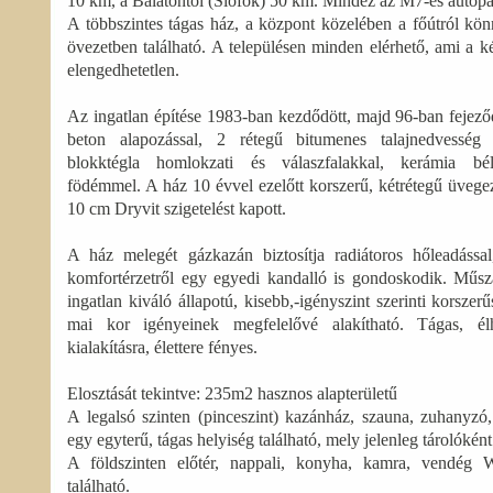
10 km, a Balatontól (Siófok) 50 km. Mindez az M7-es autópál
A többszintes tágas ház, a központ közelében a főútról kö
övezetben található. A településen minden elérhető, ami a k
elengedhetetlen.
Az ingatlan építése 1983-ban kezdődött, majd 96-ban fejező
beton alapozással, 2 rétegű bitumenes talajnedvesség e
blokktégla homlokzati és válaszfalakkal, kerámia bélé
födémmel. A ház 10 évvel ezelőtt korszerű, kétrétegű üvegez
10 cm Dryvit szigetelést kapott.
A ház melegét gázkazán biztosítja radiátoros hőleadással
komfortérzetről egy egyedi kandalló is gondoskodik. Műszak
ingatlan kiváló állapotú, kisebb,-igényszint szerinti korszerű
mai kor igényeinek megfelelővé alakítható. Tágas, élh
kialakításra, élettere fényes.
Elosztását tekintve: 235m2 hasznos alapterületű
A legalsó szinten (pinceszint) kazánház, szauna, zuhanyz
egy egyterű, tágas helyiség található, mely jelenleg tárolókén
A földszinten előtér, nappali, konyha, kamra, vendég
található.