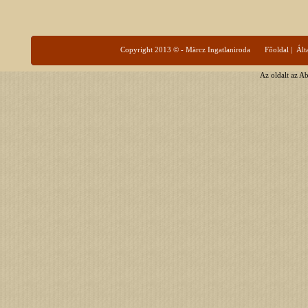
Copyright 2013 © - Märcz Ingatlaniroda
Főoldal
|
Ált
Az oldalt az A