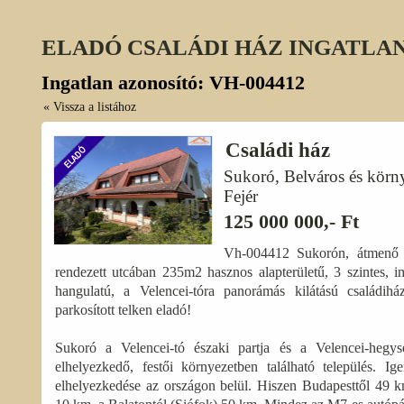
ELADÓ CSALÁDI HÁZ INGATLAN
Ingatlan azonosító: VH-004412
« Vissza a listához
Családi ház
Sukoró, Belváros és körn
Fejér
125 000 000,- Ft
Vh-004412 Sukorón, átmenő f
rendezett utcában 235m2 hasznos alapterületű, 3 szintes, i
hangulatú, a Velencei-tóra panorámás kilátású családih
parkosított telken eladó!
Sukoró a Velencei-tó északi partja és a Velencei-hegysé
elhelyezkedő, festői környezetben található település. Ig
elhelyezkedése az országon belül. Hiszen Budapesttől 49 k