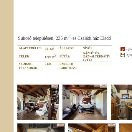
2
Sukoró településen, 235 m
-es Családi ház Eladó
2
ALAPTERÜLET:
ÁLLAPOT:
NÍVÓS
Gyor
235 M
GÁZFŰTÉS,
Nyo
2
TELEK:
FŰTÉS:
GÁZ+ALTERNATÍV
1249 M
FŰTÉS
SZOBÁK:
6 DB
EMELET:
FÉLSZOBÁK:
PARKOLÁS: