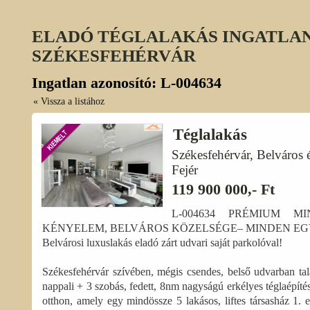
ELADÓ TÉGLALAKÁS INGATLAN
SZÉKESFEHÉRVÁR
Ingatlan azonosító: L-004634
« Vissza a listához
Téglalakás
Székesfehérvár, Belváros 
Fejér
119 900 000,- Ft
L-004634 PRÉMIUM MI
KÉNYELEM, BELVÁROS KÖZELSÉGE– MINDEN EG
Belvárosi luxuslakás eladó zárt udvari saját parkolóval!
Székesfehérvár szívében, mégis csendes, belső udvarban talá
nappali + 3 szobás, fedett, 8nm nagyságú erkélyes téglaépít
otthon, amely egy mindössze 5 lakásos, liftes társasház 1. 