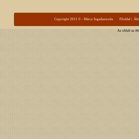
Copyright 2013 © - Märcz Ingatlaniroda
Főoldal
|
Ált
Az oldalt az A