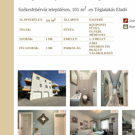
2
Székesfehérvár településen, 101 m
-es Téglalakás Eladó
2
ALAPTERÜLET:
ÁLLAPOT:
ÚJSZERŰ
Gyor
101 M
KÖZPONTI
Nyo
FŰTÉS,
TELEK:
FŰTÉS:
EGYEDI
MÉRÉSSEL
SZOBÁK:
1 DB
EMELET:
1. EMELET
ZÁRT
UDVARON FIX
FÉLSZOBÁK:
3 DB
PARKOLÁS:
BEÁLLÓ
VÁSÁROLHATÓ