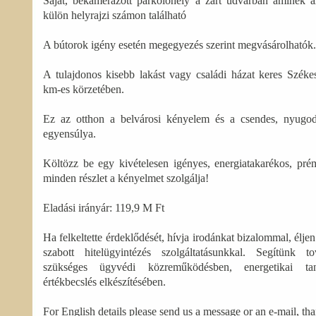
Saját, bekamerázott parkolóhely a zárt udvarban aminek a
külön helyrajzi számon található
A bútorok igény esetén megegyezés szerint megvásárolhatók.
A tulajdonos kisebb lakást vagy családi házat keres Szék
km-es körzetében.
Ez az otthon a belvárosi kényelem és a csendes, nyugodt 
egyensúlya.
Költözz be egy kivételesen igényes, energiatakarékos, pr
minden részlet a kényelmet szolgálja!
Eladási irányár: 119,9 M Ft
Ha felkeltette érdeklődését, hívja irodánkat bizalommal, élje
szabott hitelügyintézés szolgáltatásunkkal. Segítünk t
szükséges ügyvédi közreműködésben, energetikai tan
értékbecslés elkészítésében.
For English details please send us a message or an e-mail, th