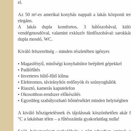
el.
Az 50 m²-es amerikai konyhás nappali a lakás központi tere
elegáns.
A lakás dupla komfortos, 3 hálószobával, külö
vendégmosdóval, valamint exkluzív fürdőszobával: sarokká
dupla mosdó, WC.
Kiváló felszereltség – minden részletében igényes
• Magasfényű, minőségi konyhabútor beépített gépekkel
• Padlófűtés
• Inverteres hűtő-fűtő klíma
• Elektromos, távirányítós redőnyök és szúnyoghálók
• Riasztó, kamerás kaputelefon
• Okosotthon-rendszer előkészítés
• Egyedileg szabályozható hőmérséklet minden helyiségben
A kiváló hőszigetelésnek és tájolásnak köszönhetően akár f
°C a lakásban télen – a fűtésszámla gyakorlatilag nulla!