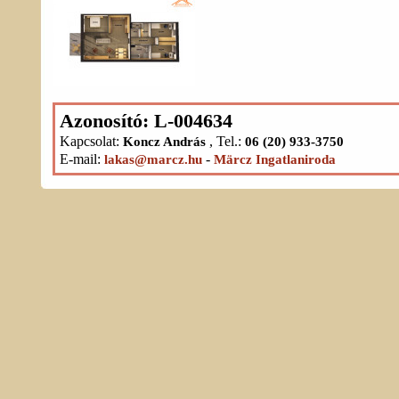
Azonosító: L-004634
Kapcsolat:
, Tel.:
Koncz András
06 (20) 933-3750
E-mail:
-
lakas@marcz.hu
Märcz Ingatlaniroda