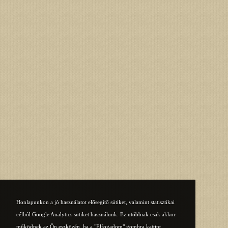
Honlapunkon a jó használatot elősegítő sütiket, valamint statisztikai
célból Google Analytics sütiket használunk. Ez utóbbiak csak akkor
működnek az Ön eszközén, ha a "Elfogadom" gombra kattint.