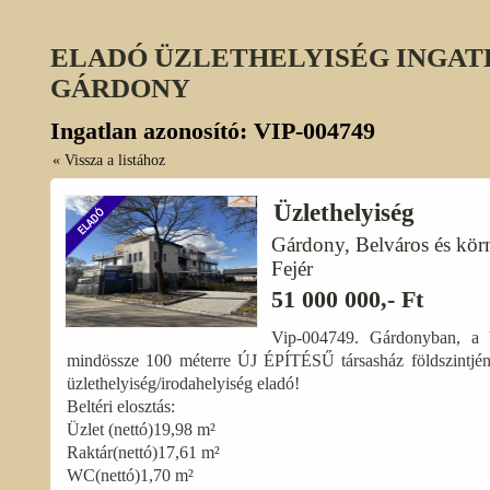
ELADÓ ÜZLETHELYISÉG INGATL
GÁRDONY
Ingatlan azonosító: VIP-004749
« Vissza a listához
Üzlethelyiség
Gárdony, Belváros és kör
Fejér
51 000 000,- Ft
Vip-004749. Gárdonyban, a Ve
mindössze 100 méterre ÚJ ÉPÍTÉSŰ társasház földszintjén 
üzlethelyiség/irodahelyiség eladó!
Beltéri elosztás:
Üzlet (nettó)19,98 m²
Raktár(nettó)17,61 m²
WC(nettó)1,70 m²