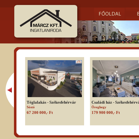
Téglalakás - Székesfehérvár
Családi ház - Székesfehérv
Sóstó
Öreghegy
67 200 000,- Ft
179 900 000,- Ft