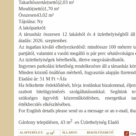
Takarítószertár(nettó)2,03 m²
Mosdó(nettó)1,70 m²
Összesen43,02 m²
Tájolása: Ny
A lakóparkról:
A társasház összesen 12 lakásból és 4 üzlethelyiségből áll
átadás: 2026. szeptember.
Az ingatlan kiváló elhelyezkedésű: mindössze 100 méterre ta
partjától, valamint a vasúti megálló is pár perc sétatávolságra 
Az üzlethelyiségek bérelhetők, illetve megvásárolhatók.
Ingyenes parkolási lehetőség rendelkezésre áll a társasház kö
Minden közmű önállóan mérhető, fogyasztás alapján fizetend
Eladási ár: 51 M Ft +Áfa
Ha felkeltette érdeklődését, hívja irodánkat bizalommal, élje
szabott hitelügyintézés szolgáltatásunkkal. Segítünk t
szükséges ügyvédi közreműködésben, energetikai tan
értékbecslés elkészítésében.
For English details please send us a message or an e-mail, th
2
Gárdony településen, 43 m
-es Üzlethelyiség Eladó
2
ALAPTERÜLET:
ÁLLAPOT:
BEKÖLTÖZHETŐ
Gyor
43 M