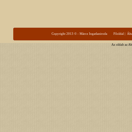
Copyright 2013 © - Märcz Ingatlaniroda
Főoldal
|
Ált
Az oldalt az A